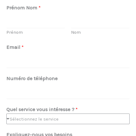
Prénom Nom
*
Prénom
Nom
t
Email
*
é
l
é
p
Numéro de téléphone
h
o
n
Quel service vous intéresse ?
*
e
Sélectionnez le service
N
o
Expliquez-nous vos besoins