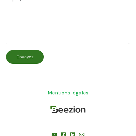
m
d
e
Envoyez
Mentions légales